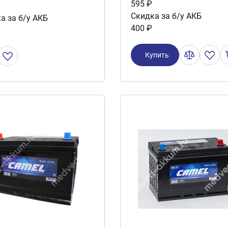
595 ₽
Скидка за б/у АКБ
а за б/у АКБ
400 ₽
Купить