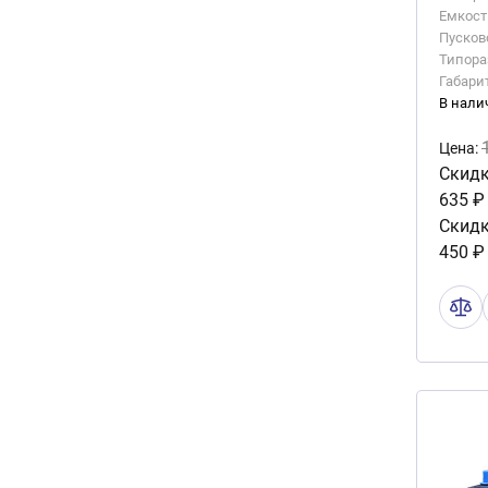
Емкость
Пусково
Типора
Габари
В нали
Цена:
Скидк
635 ₽
Скидк
450 ₽