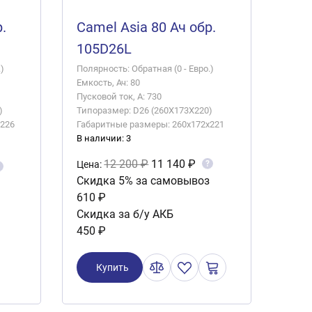
.
Camel Asia 80 Ач обр.
105D26L
)
Полярность: Обратная (0 - Евро.)
Емкость, Ач: 80
Пусковой ток, А: 730
)
Типоразмер: D26 (260X173X220)
x226
Габаритные размеры: 260x172x221
В наличии: 3
12 200 ₽
11 140 ₽
?
Цена:
Скидка 5% за самовывоз
610 ₽
Скидка за б/у АКБ
450 ₽
Купить