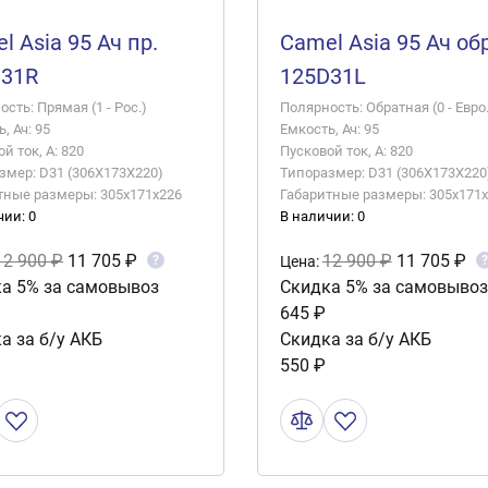
l Asia 95 Ач пр.
Camel Asia 95 Ач обр
D31R
125D31L
сть: Прямая (1 - Рос.)
Полярность: Обратная (0 - Евро.
, Ач: 95
Емкость, Ач: 95
й ток, А: 820
Пусковой ток, А: 820
змер: D31 (306X173X220)
Типоразмер: D31 (306X173X220
тные размеры: 305x171x226
Габаритные размеры: 305x171
чии: 0
В наличии: 0
12 900 ₽
11 705 ₽
12 900 ₽
11 705 ₽
?
?
Цена:
а 5% за самовывоз
Скидка 5% за самовывоз
645 ₽
а за б/у АКБ
Скидка за б/у АКБ
550 ₽