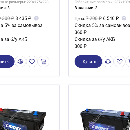
тные размеры: 229x175x223
Габаритные размеры: 237x128
чии: 3
В наличии: 2
9 300 ₽
8 435 ₽
7 200 ₽
6 540 ₽
?
?
Цена:
а 5% за самовывоз
Скидка 5% за самовывоз
360 ₽
а за б/у АКБ
Скидка за б/у АКБ
300 ₽
пить
Купить