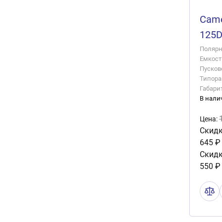
Came
125
Полярно
Емкость
Пусково
Типора
Габари
В нали
Цена:
Скидк
645 ₽
Скидк
550 ₽