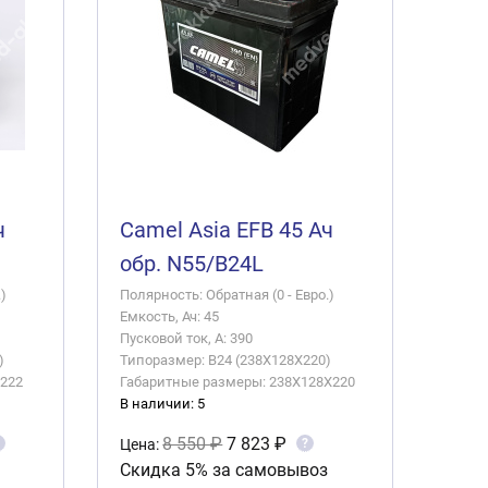
ч
Camel Asia EFB 45 Ач
обр. N55/B24L
)
Полярность: Обратная (0 - Евро.)
Емкость, Ач: 45
Пусковой ток, А: 390
)
Типоразмер: B24 (238X128X220)
x222
Габаритные размеры: 238X128X220
В наличии: 5
8 550 ₽
7 823 ₽
?
Цена:
Скидка 5% за самовывоз