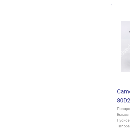
Came
80D
Полярно
Емкость
Пусково
Типора