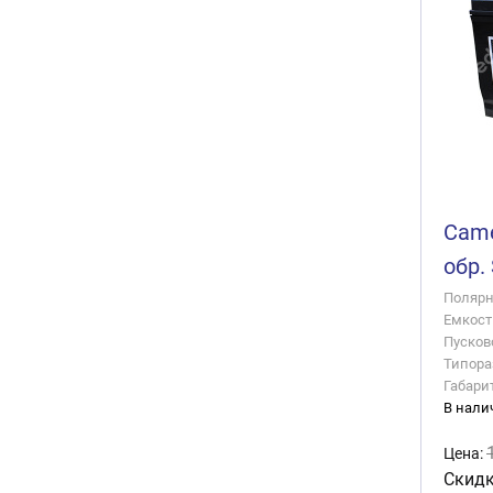
Came
обр.
Полярно
Емкость
Пусково
Типора
Габари
В нали
Цена:
Скидк