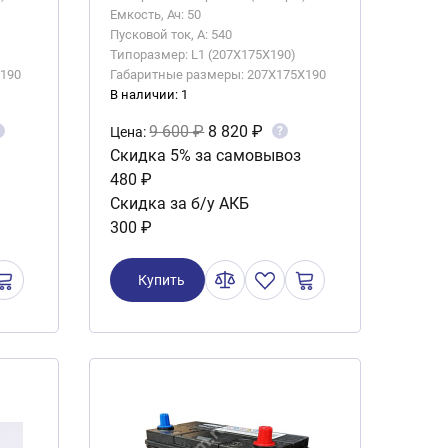
Емкость, Ач: 50
Пусковой ток, А: 540
Типоразмер: L1 (207X175X190)
x190
Габаритные размеры: 207X175X190
В наличии: 1
9 600 ₽
8 820 ₽
?
Цена:
Скидка 5% за самовывоз
480 ₽
Скидка за б/у АКБ
300 ₽
Купить