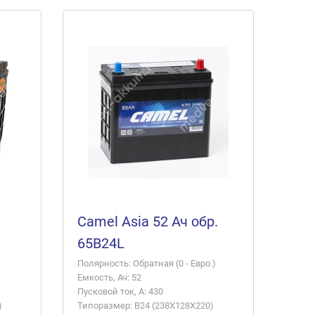
Camel Asia 52 Ач обр.
65B24L
Полярность: Обратная (0 - Евро.)
Емкость, Ач: 52
Пусковой ток, А: 430
)
Типоразмер: B24 (238X128X220)