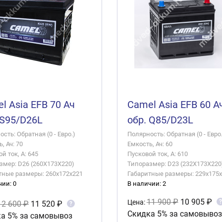
l Asia EFB 70 Ач
Camel Asia EFB 60 А
 S95/D26L
обр. Q85/D23L
сть: Обратная (0 - Евро.)
Полярность: Обратная (0 - Евро.
, Ач: 70
Емкость, Ач: 60
й ток, А: 645
Пусковой ток, А: 610
змер: D26 (260X173X220)
Типоразмер: D23 (232X173X220
тные размеры: 260x172x221
Габаритные размеры: 229x175
чии: 0
В наличии: 2
11 900 ₽
10 905 ₽
?
Цена:
12 600 ₽
11 520 ₽
?
Скидка 5% за самовывоз
а 5% за самовывоз