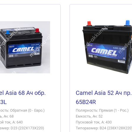
l Asia 68 Ач обр.
Camel Asia 52 Ач пр.
23L
65B24R
сть: Обратная (0 - Евро.)
Полярность: Прямая (1 - Рос.)
, Ач: 68
Емкость, Ач: 52
й ток, А: 640
Пусковой ток, А: 430
змер: D23 (232X173X220)
Типоразмер: B24 (238X128X220