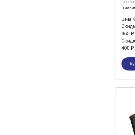
Габари
В нали
Цена:
Скидк
465 ₽
Скидк
400 ₽
Ку