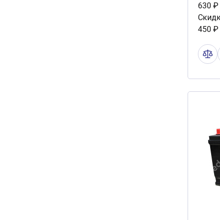
630 ₽
Скидк
450 ₽