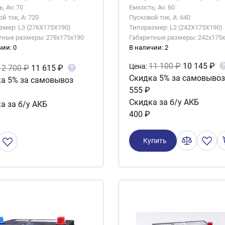
, Ач: 70
Емкость, Ач: 60
й ток, А: 720
Пусковой ток, А: 640
змер: L3 (276X175X190)
Типоразмер: L2 (242X175X190)
тные размеры: 278x175x190
Габаритные размеры: 242x175
чии: 0
В наличии: 2
11 100 ₽
10 145 ₽
?
Цена:
12 700 ₽
11 615 ₽
?
Скидка 5% за самовывоз
а 5% за самовывоз
555 ₽
Скидка за б/у АКБ
а за б/у АКБ
400 ₽
Купить