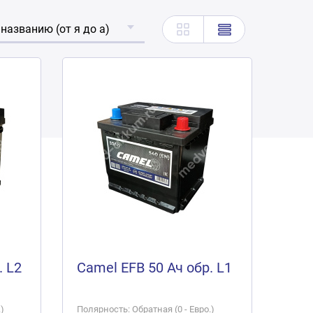
 названию (от я до а)
. L2
Camel EFB 50 Ач обр. L1
)
Полярность: Обратная (0 - Евро.)