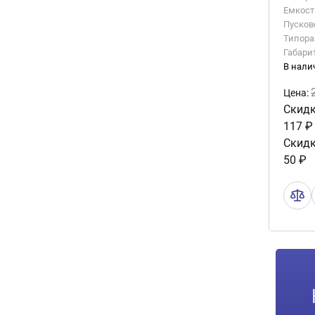
Емкость
Пусково
Типора
Габари
В нали
Цена:
Скидк
117 ₽
Скидк
50 ₽