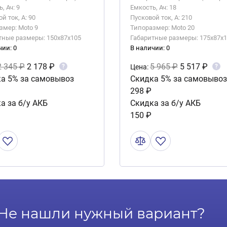
, Ач: 9
Емкость, Ач: 18
й ток, А: 90
Пусковой ток, А: 210
змер: Moto 9
Типоразмер: Moto 20
тные размеры: 150x87x105
Габаритные размеры: 175x87x1
чии: 0
В наличии: 0
2 345 ₽
2 178 ₽
5 965 ₽
5 517 ₽
?
?
Цена:
а 5% за самовывоз
Скидка 5% за самовывоз
298 ₽
а за б/у АКБ
Скидка за б/у АКБ
150 ₽
Не нашли нужный вариант?