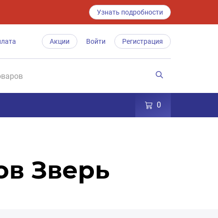
Узнать подробности
плата
Акции
Войти
Регистрация
0
ов Зверь