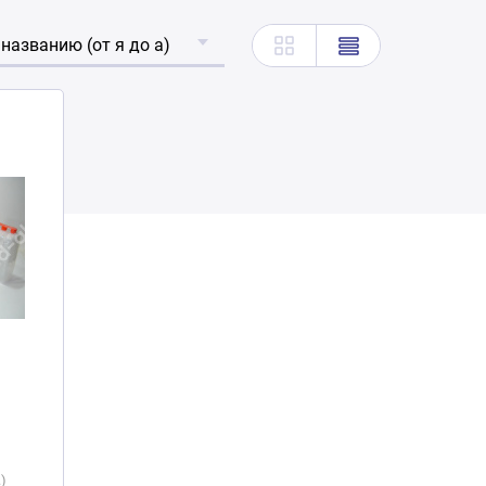
 названию (от я до а)
)