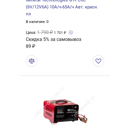
General Technologies GT-PC6C
(6V/12V6А) 10А/ч-65А/ч Авт. красн.
пл
В наличии: 0
1 790 ₽
Цена:
?
1 701 ₽
Скидка 5% за самовывоз
89 ₽