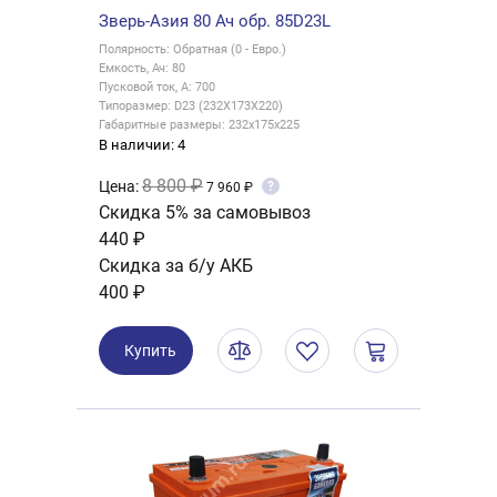
Зверь-Азия 80 Ач обр. 85D23L
Полярность: Обратная (0 - Евро.)
Емкость, Ач: 80
Пусковой ток, А: 700
Типоразмер: D23 (232X173X220)
Габаритные размеры: 232x175x225
В наличии: 4
8 800 ₽
Цена:
?
7 960 ₽
Скидка 5% за самовывоз
440 ₽
Скидка за б/у АКБ
400 ₽
Купить