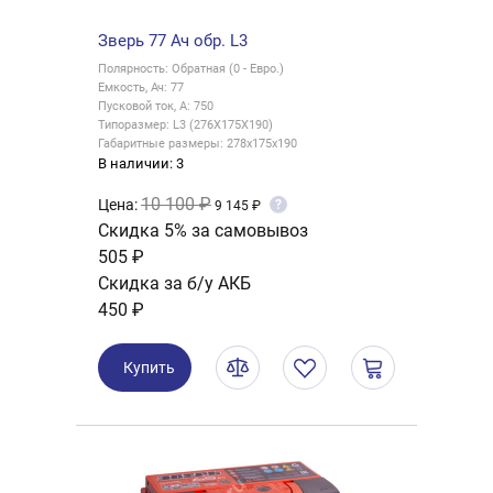
Зверь 77 Ач обр. L3
Полярность: Обратная (0 - Евро.)
Емкость, Ач: 77
Пусковой ток, А: 750
Типоразмер: L3 (276X175X190)
Габаритные размеры: 278x175x190
В наличии: 3
10 100 ₽
Цена:
?
9 145 ₽
Скидка 5% за самовывоз
505 ₽
Скидка за б/у АКБ
450 ₽
Купить