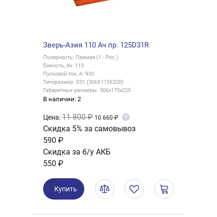
Зверь-Азия 110 Ач пр. 125D31R
Полярность: Прямая (1 - Рос.)
Емкость, Ач: 110
Пусковой ток, А: 930
Типоразмер: D31 (306X173X220)
Габаритные размеры: 306x175x225
В наличии: 2
11 800 ₽
Цена:
?
10 660 ₽
Скидка 5% за самовывоз
590 ₽
Скидка за б/у АКБ
550 ₽
Купить