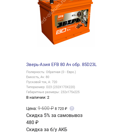
Зверь-Азия EFB 80 Ач обр. 85D23L
Полярность: Обратная (0 - Евро.)
Емкость, Ач: 80
Пусковой ток, А: 720
Типоразмер: D23 (232X173X220)
Габаритные размеры: 232x175x225
В наличии: 2
9 600 ₽
Цена:
?
8 720 ₽
Скидка 5% за самовывоз
480 ₽
Скидка за б/у АКБ