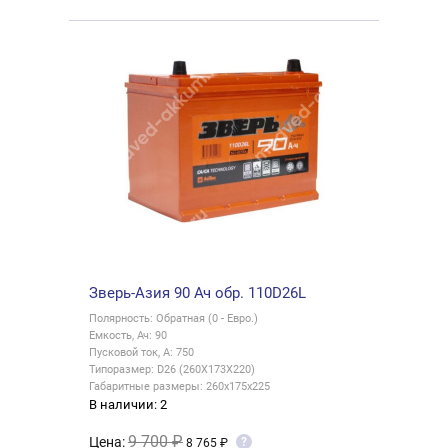
Зверь-Азия 90 Ач обр. 110D26L
Полярность: Обратная (0 - Евро.)
Емкость, Ач: 90
Пусковой ток, А: 750
Типоразмер: D26 (260X173X220)
Габаритные размеры: 260x175x225
В наличии: 2
9 700 ₽
Цена:
?
8 765 ₽