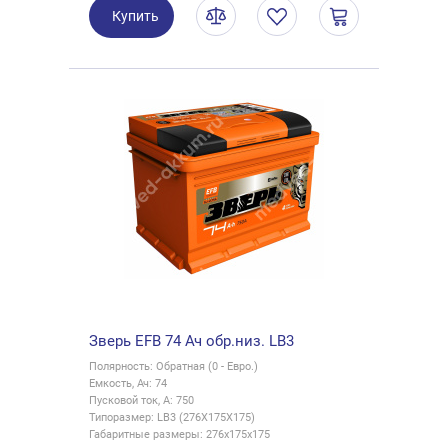
Купить
Зверь EFB 74 Ач обр.низ. LB3
Полярность: Обратная (0 - Евро.)
Емкость, Ач: 74
Пусковой ток, А: 750
Типоразмер: LB3 (276X175X175)
Габаритные размеры: 276x175x175