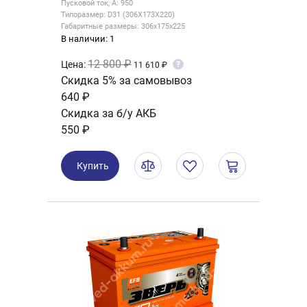
Пусковой ток, А: 950
Типоразмер: D31 (306X173X220)
Габаритные размеры: 306x175x225
В наличии: 1
12 800 ₽
Цена:
?
11 610 ₽
Скидка 5% за самовывоз
640 ₽
Скидка за б/у АКБ
550 ₽
Купить