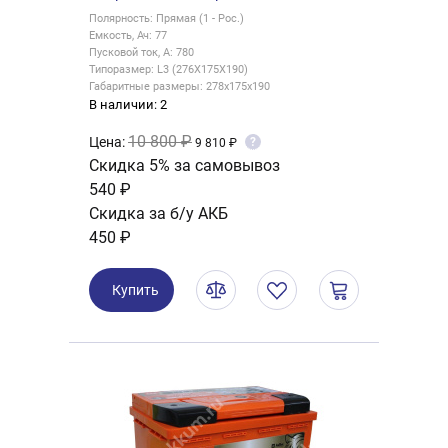
Полярность: Прямая (1 - Рос.)
Емкость, Ач: 77
Пусковой ток, А: 780
Типоразмер: L3 (276X175X190)
Габаритные размеры: 278x175x190
В наличии: 2
10 800 ₽
Цена:
?
9 810 ₽
Скидка 5% за самовывоз
540 ₽
Скидка за б/у АКБ
450 ₽
Купить