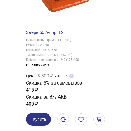
Зверь 60 Ач пр. L2
Полярность: Прямая (1 - Рос.)
Емкость, Ач: 60
Пусковой ток, А: 620
Типоразмер: L2 (242X175X190)
Габаритные размеры: 242x175x190
В наличии: 8
8 300 ₽
Цена:
?
7 485 ₽
Скидка 5% за самовывоз
415 ₽
Скидка за б/у АКБ
400 ₽
Купить