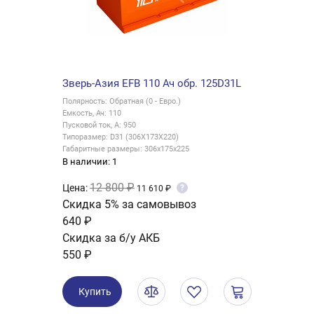
Зверь-Азия EFB 110 Ач обр. 125D31L
Полярность: Обратная (0 - Евро.)
Емкость, Ач: 110
Пусковой ток, А: 950
Типоразмер: D31 (306X173X220)
Габаритные размеры: 306x175x225
В наличии: 1
12 800 ₽
Цена:
?
11 610 ₽
Скидка 5% за самовывоз
640 ₽
Скидка за б/у АКБ
550 ₽
Купить