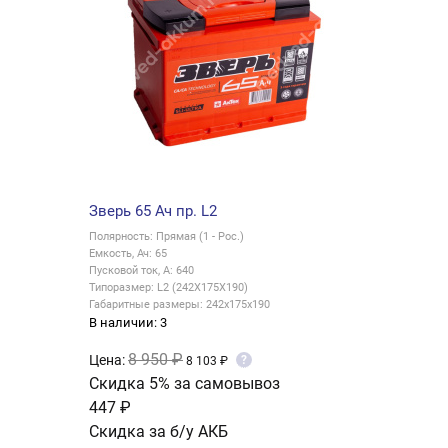
Зверь 65 Ач пр. L2
Полярность: Прямая (1 - Рос.)
Емкость, Ач: 65
Пусковой ток, А: 640
Типоразмер: L2 (242X175X190)
Габаритные размеры: 242x175x190
В наличии: 3
8 950 ₽
Цена:
?
8 103 ₽
Скидка 5% за самовывоз
447 ₽
Скидка за б/у АКБ