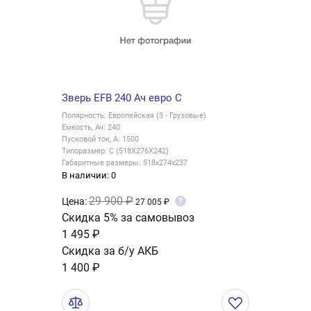
Зверь EFB 240 Ач евро C
Полярность: Европейская (3 - Грузовые)
Емкость, Ач: 240
Пусковой ток, А: 1500
Типоразмер: C (518X276X242)
Габаритные размеры: 518x274x237
В наличии: 0
29 900 ₽
Цена:
?
27 005 ₽
Скидка 5% за самовывоз
1 495 ₽
Скидка за б/у АКБ
1 400 ₽