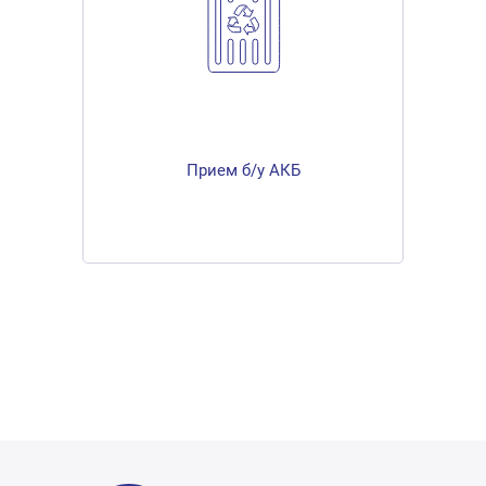
Прием б/у АКБ