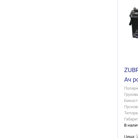
ZUBR
Ач р
Полярно
Грузов
Емкость
Пусково
Типора
Габари
В нали
Цена: