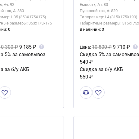
, Ач: 92
Емкость, Ач: 80
й ток, А: 880
Пусковой ток, А: 820
змер: LB5 (353X175X175)
Типоразмер: L4 (315X175X190)
тные размеры: 353x175x175
Габаритные размеры: 315x175
чии: 0
В наличии: 0
10 300 ₽
9 185 ₽
10 800 ₽
9 710 ₽
?
?
Цена:
а 5% за самовывоз
Скидка 5% за самовывоз
540 ₽
а за б/у АКБ
Скидка за б/у АКБ
550 ₽