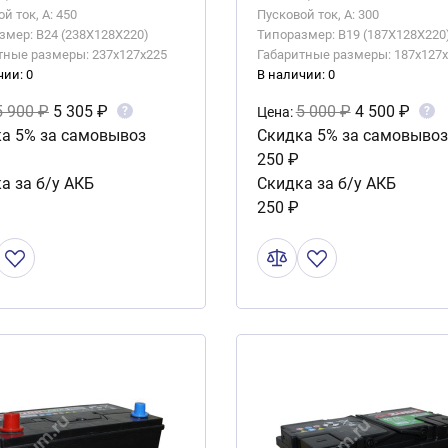
й ток, А: 450
Пусковой ток, А: 300
змер: B24 (238X128X220)
Типоразмер: B19 (187X128X220
тные размеры: 237x127x225
Габаритные размеры: 187x127
чии: 0
В наличии: 0
5 900 ₽
5 305 ₽
5 000 ₽
4 500 ₽
?
?
Цена:
а 5% за самовывоз
Скидка 5% за самовывоз
250 ₽
а за б/у АКБ
Скидка за б/у АКБ
250 ₽