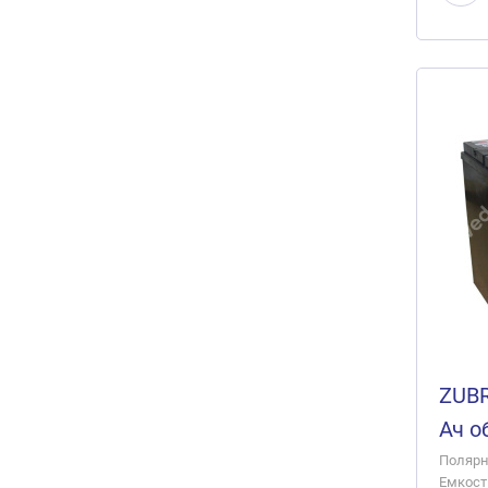
ZUBR
Ач о
Полярно
Емкость