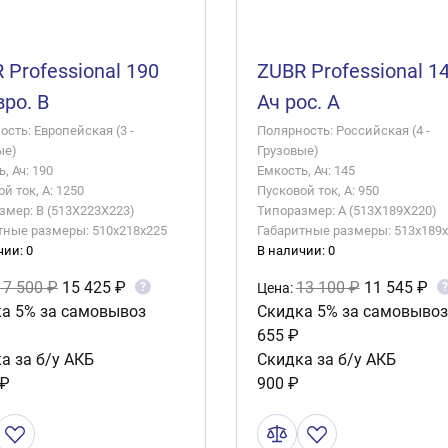
 Professional 190
ZUBR Professional 1
вро. B
Ач рос. A
сть: Европейская (3 -
Полярность: Российская (4 -
ые)
Грузовые)
, Ач: 190
Емкость, Ач: 145
й ток, А: 1250
Пусковой ток, А: 950
змер: B (513X223X223)
Типоразмер: A (513X189X220)
тные размеры: 510x218x225
Габаритные размеры: 513x189
чии: 0
В наличии: 0
17 500 ₽
15 425 ₽
13 100 ₽
11 545 ₽
?
?
Цена:
а 5% за самовывоз
Скидка 5% за самовывоз
655 ₽
а за б/у АКБ
Скидка за б/у АКБ
 ₽
900 ₽