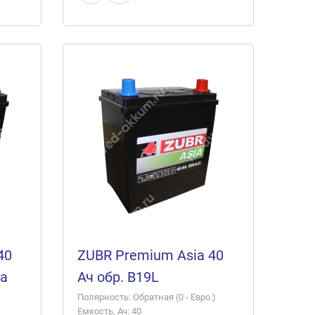
40
ZUBR Premium Asia 40
та
Ач обр. B19L
Полярность: Обратная (0 - Евро.)
Емкость, Ач: 40