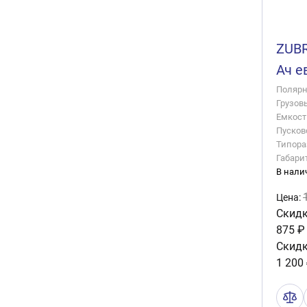
ZUBR
Ач е
Полярно
Грузов
Емкость
Пусково
Типора
Габари
В нали
Цена:
Скидк
875 ₽
Скидк
1 200