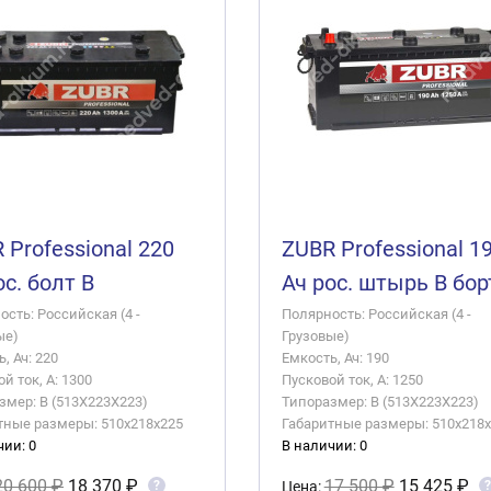
 Professional 220
ZUBR Professional 1
ос. болт B
Ач рос. штырь B бор
сть: Российская (4 -
Полярность: Российская (4 -
ые)
Грузовые)
, Ач: 220
Емкость, Ач: 190
й ток, А: 1300
Пусковой ток, А: 1250
змер: B (513X223X223)
Типоразмер: B (513X223X223)
тные размеры: 510x218x225
Габаритные размеры: 510x218
чии: 0
В наличии: 0
20 600 ₽
18 370 ₽
17 500 ₽
15 425 ₽
?
?
Цена: