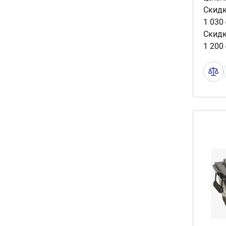
Скидк
1 030
Скидк
1 200