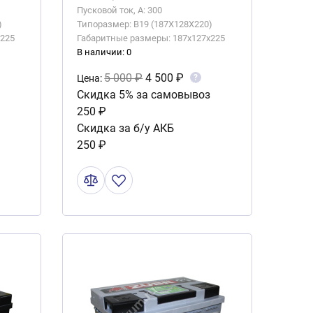
Пусковой ток, А: 300
)
Типоразмер: B19 (187X128X220)
x225
Габаритные размеры: 187x127x225
В наличии: 0
5 000 ₽
4 500 ₽
?
Цена:
Скидка 5% за самовывоз
250 ₽
Скидка за б/у АКБ
250 ₽