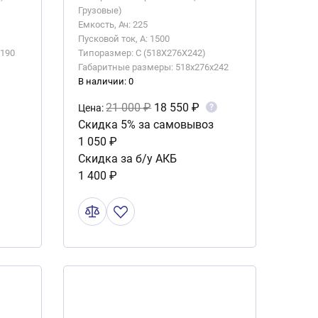
Грузовые)
Емкость, Ач: 225
Пусковой ток, А: 1500
x190
Типоразмер: C (518X276X242)
Габаритные размеры: 518x276x242
В наличии: 0
21 000 ₽
18 550 ₽
?
Цена:
Скидка 5% за самовывоз
1 050 ₽
Скидка за б/у АКБ
1 400 ₽