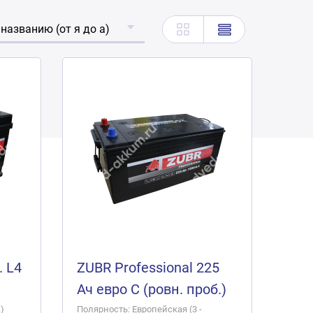
 названию (от я до а)
. L4
ZUBR Professional 225
Ач евро C (ровн. проб.)
)
Полярность: Европейская (3 -