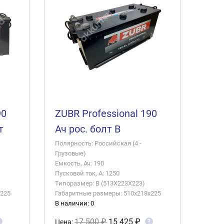
90
ZUBR Professional 190
т
Ач рос. болт B
Полярность: Российская (4 -
Грузовые)
Емкость, Ач: 190
Пусковой ток, А: 1250
Типоразмер: B (513X223X223)
x225
Габаритные размеры: 510x218x225
В наличии: 0
17 500 ₽
15 425 ₽
?
Цена: