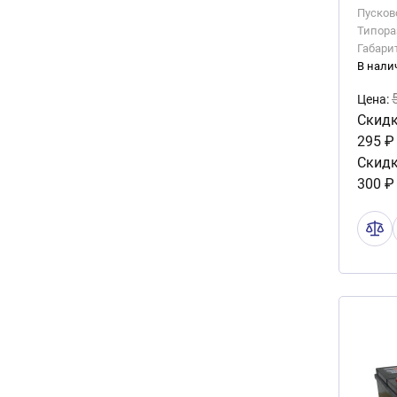
Пусково
Типора
Габари
В нали
Цена:
Скидк
295 ₽
Скидк
300 ₽