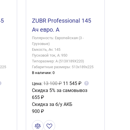
45
ZUBR Professional 145
Ач евро. A
Полярность: Европейская (3 -
Грузовые)
Емкость, Ач: 145
Пусковой ток, А: 950
Типоразмер: A (513X189X220)
x225
Габаритные размеры: 513x189x225
В наличии: 0
13 100 ₽
11 545 ₽
?
Цена:
Скидка 5% за самовывоз
655 ₽
Скидка за б/у АКБ
900 ₽