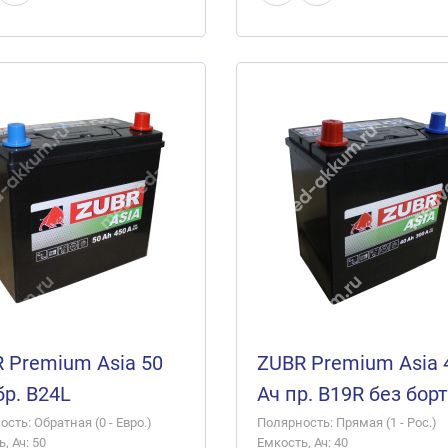
 Premium Asia 50
ZUBR Premium Asia 
бр. B24L
Ач пр. B19R без бор
сть: Обратная (0 - Евро.)
Полярность: Прямая (1 - Рос.)
, Ач: 50
Емкость, Ач: 40