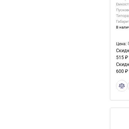
Емкость
Пусково
Типора
Габари
В нали
Цена:
Скидк
515 ₽
Скидк
600 ₽