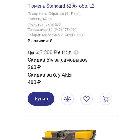
Тюмень Standard 62 Ач обр. L2
Полярность: Обратная (0 - Евро.)
Емкость, Ач: 62
Пусковой ток, А: 580
Типоразмер: L2 (242X175X190)
Габаритные размеры: 242x175x190
В наличии: 8
7 200 ₽
Цена:
?
6 440 ₽
Скидка 5% за самовывоз
360 ₽
Скидка за б/у АКБ
400 ₽
Купить