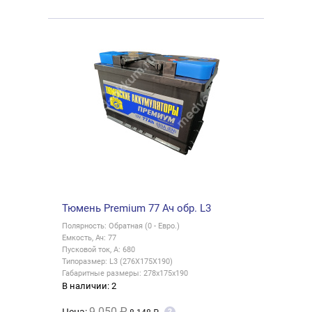
Тюмень Premium 77 Ач обр. L3
Полярность: Обратная (0 - Евро.)
Емкость, Ач: 77
Пусковой ток, А: 680
Типоразмер: L3 (276X175X190)
Габаритные размеры: 278x175x190
В наличии: 2
9 050 ₽
?