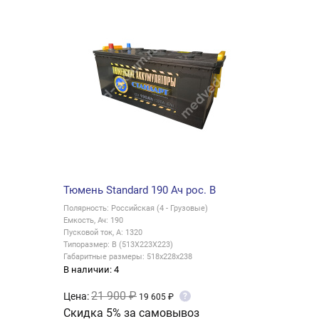
Тюмень Standard 190 Ач рос. B
Полярность: Российская (4 - Грузовые)
Емкость, Ач: 190
Пусковой ток, А: 1320
Типоразмер: B (513X223X223)
Габаритные размеры: 518x228x238
В наличии: 4
21 900 ₽
Цена:
?
19 605 ₽
Скидка 5% за самовывоз