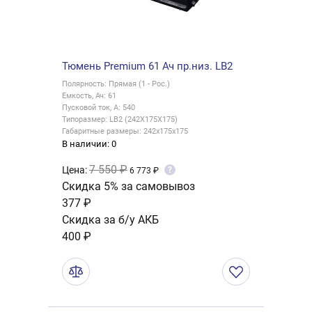
Тюмень Premium 61 Ач пр.низ. LB2
Полярность: Прямая (1 - Рос.)
Емкость, Ач: 61
Пусковой ток, А: 540
Типоразмер: LB2 (242X175X175)
Габаритные размеры: 242x175x175
В наличии: 0
7 550 ₽
Цена:
?
6 773 ₽
Скидка 5% за самовывоз
377 ₽
Скидка за б/у АКБ
400 ₽