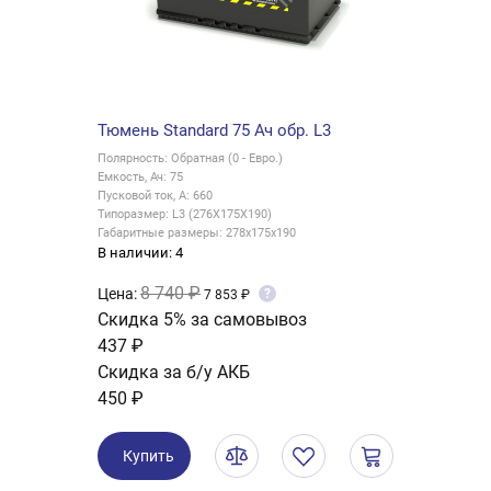
Тюмень Standard 75 Ач обр. L3
Полярность: Обратная (0 - Евро.)
Емкость, Ач: 75
Пусковой ток, А: 660
Типоразмер: L3 (276X175X190)
Габаритные размеры: 278x175x190
В наличии: 4
8 740 ₽
Цена:
?
7 853 ₽
Скидка 5% за самовывоз
437 ₽
Скидка за б/у АКБ
450 ₽
Купить