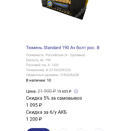
Тюмень Standard 190 Ач болт рос. B
Полярность: Российская (4 - Грузовые)
Емкость, Ач: 190
Пусковой ток, А: 1320
Типоразмер: B (513X223X223)
Габаритные размеры: 518x228x238
В наличии: 10
21 900 ₽
Цена:
?
19 605 ₽
Скидка 5% за самовывоз
1 095 ₽
Скидка за б/у АКБ
1 200 ₽