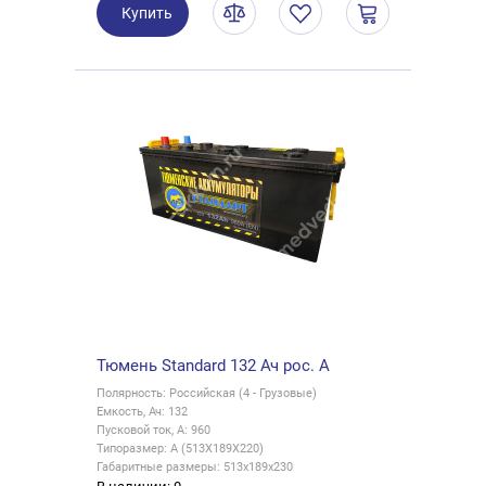
Купить
Тюмень Standard 132 Ач рос. A
Полярность: Российская (4 - Грузовые)
Емкость, Ач: 132
Пусковой ток, А: 960
Типоразмер: A (513X189X220)
Габаритные размеры: 513x189x230