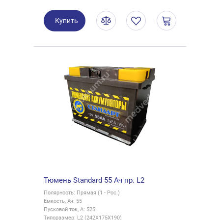
Купить
Тюмень Standard 55 Ач пр. L2
Полярность: Прямая (1 - Рос.)
Емкость, Ач: 55
Пусковой ток, А: 525
Типоразмер: L2 (242X175X190)