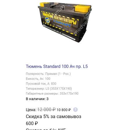
Тюмень Standard 100 Ач пр. L5
Полярность: Прямая (1 - Рос.)
Емкость, Ач: 100
Пусковой ток, А: 830
Типоразмер: L5 (353X175X190)
Габаритные размеры: 353x175x190
В наличии: 3
12 000 ₽
Цена:
?
10 800 ₽
Скидка 5% за самовывоз
600 ₽