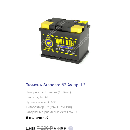
Тюмень Standard 62 Ач пр. L2
Полярность: Прямая (1 - Рос.)
Емкость, Ач: 62
Пусковой ток, А: 580
Типоразмер: L2 (242X175X190)
Габаритные размеры: 242x175x190
В наличии: 6
7 200 ₽
Цена:
?
6 440 ₽