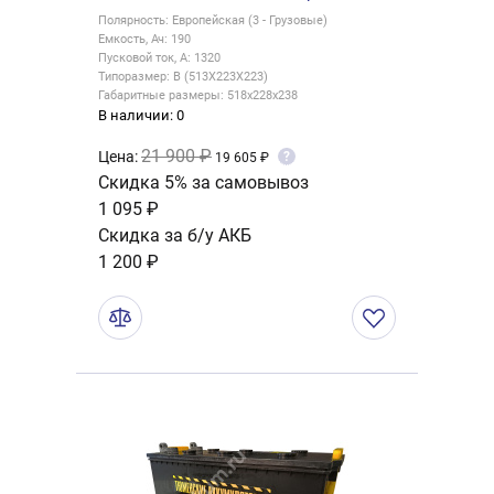
Полярность: Европейская (3 - Грузовые)
Емкость, Ач: 190
Пусковой ток, А: 1320
Типоразмер: B (513X223X223)
Габаритные размеры: 518x228x238
В наличии: 0
21 900 ₽
Цена:
?
19 605 ₽
Скидка 5% за самовывоз
1 095 ₽
Скидка за б/у АКБ
1 200 ₽