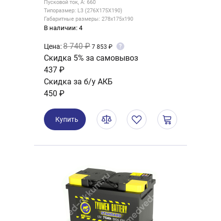
Пусковой ток, А: 660
Типоразмер: L3 (276X175X190)
Габаритные размеры: 278x175x190
В наличии: 4
8 740 ₽
Цена:
?
7 853 ₽
Скидка 5% за самовывоз
437 ₽
Скидка за б/у АКБ
450 ₽
Купить