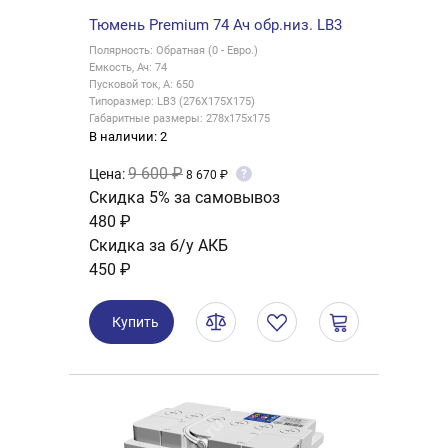
Тюмень Premium 74 Ач обр.низ. LB3
Полярность: Обратная (0 - Евро.)
Емкость, Ач: 74
Пусковой ток, А: 650
Типоразмер: LB3 (276X175X175)
Габаритные размеры: 278x175x175
В наличии: 2
9 600 ₽
Цена:
?
8 670 ₽
Скидка 5% за самовывоз
480 ₽
Скидка за б/у АКБ
450 ₽
Купить