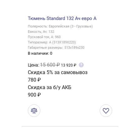
Тюмень Standard 132 Ач евро A
Полярность: Европейская (3 - Грузовые)
Емкость, Ач: 132
Пусковой ток, А: 960
Типоразмер: A (513X189X220)
Габаритные размеры: 513x189x230
В наличии: 0
15 600 ₽
Цена:
?
13 920 ₽
Скидка 5% за самовывоз
780 ₽
Скидка за б/у АКБ
900 ₽