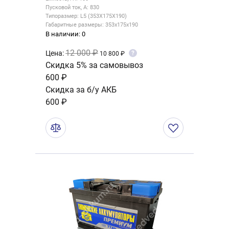
Пусковой ток, А: 830
Типоразмер: L5 (353X175X190)
Габаритные размеры: 353x175x190
В наличии: 0
12 000 ₽
Цена:
?
10 800 ₽
Скидка 5% за самовывоз
600 ₽
Скидка за б/у АКБ
600 ₽