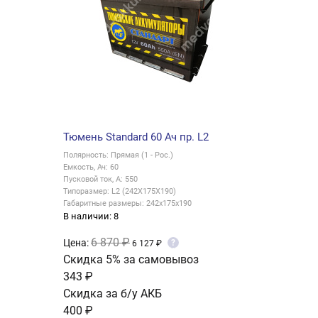
Тюмень Standard 60 Ач пр. L2
Полярность: Прямая (1 - Рос.)
Емкость, Ач: 60
Пусковой ток, А: 550
Типоразмер: L2 (242X175X190)
Габаритные размеры: 242x175x190
В наличии: 8
6 870 ₽
Цена:
?
6 127 ₽
Скидка 5% за самовывоз
343 ₽
Скидка за б/у АКБ
400 ₽