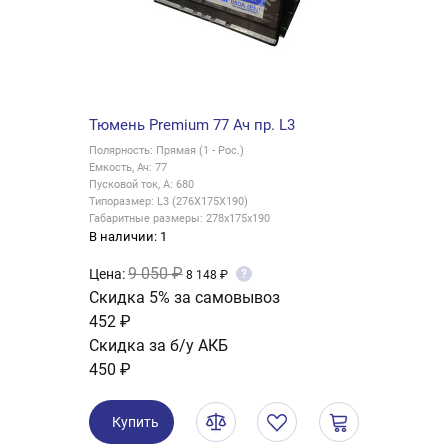
Тюмень Premium 77 Ач пр. L3
Полярность: Прямая (1 - Рос.)
Емкость, Ач: 77
Пусковой ток, А: 680
Типоразмер: L3 (276X175X190)
Габаритные размеры: 278x175x190
В наличии: 1
9 050 ₽
Цена:
?
8 148 ₽
Скидка 5% за самовывоз
452 ₽
Скидка за б/у АКБ
450 ₽
Купить