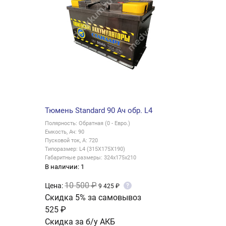
Тюмень Standard 90 Ач обр. L4
Полярность: Обратная (0 - Евро.)
Емкость, Ач: 90
Пусковой ток, А: 720
Типоразмер: L4 (315X175X190)
Габаритные размеры: 324x175x210
В наличии: 1
10 500 ₽
Цена:
?
9 425 ₽
Скидка 5% за самовывоз
525 ₽
Скидка за б/у АКБ