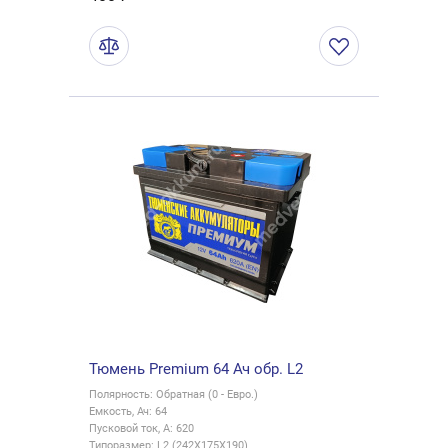
Тюмень Premium 64 Ач обр. L2
Полярность: Обратная (0 - Евро.)
Емкость, Ач: 64
Пусковой ток, А: 620
Типоразмер: L2 (242X175X190)