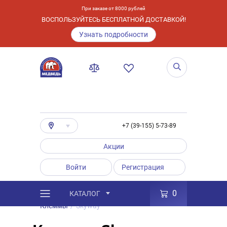
При заказе от 8000 рублей
ВОСПОЛЬЗУЙТЕСЬ БЕСПЛАТНОЙ ДОСТАВКОЙ!
Узнать подробности
+7 (39-155) 5-73-89
Акции
Войти
Регистрация
0
КАТАЛОГ
/
Каталог
/
Товары
/
Аксессуары
/
Клеммы
/
Skyway