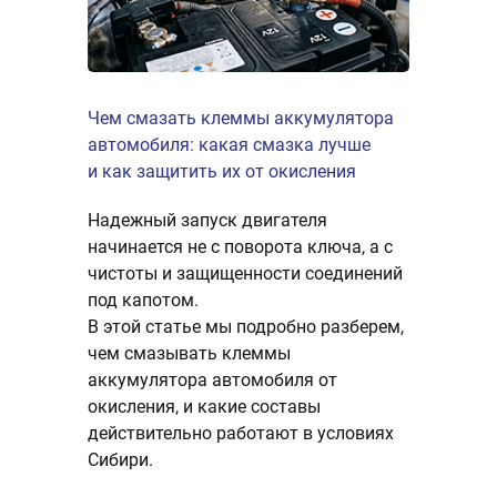
ение и
Чем смазать клеммы аккумулятора
AGM, EFB 
автомобиля: какая смазка лучше
Какой акк
водство
и как защитить их от окисления
Сибири? Б
значение
Надежный запуск двигателя
Разбираем
правильно
начинается не с поворота ключа, а с
справится 
и
чистоты и защищенности соединений
EFB или A
ки.
под капотом.
для автоз
В этой статье мы подробно разберем,
поездок.
оры
чем смазывать клеммы
аккумулятора автомобиля от
окисления, и какие составы
19.01.2026
действительно работают в условиях
Сибири.