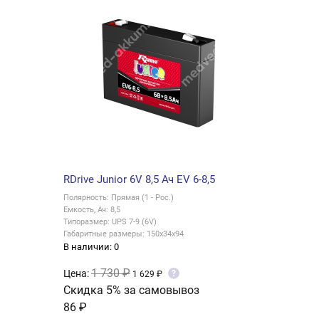
RDrive Junior 6V 8,5 Ач EV 6-8,5
Полярность: Прямая (1 - Рос.)
Емкость, Ач: 8,5
Типоразмер: UPS 7-9 (6V)
Габаритные размеры: 150x34x94
В наличии: 0
1 730 ₽
Цена:
?
1 629 ₽
Скидка 5% за самовывоз
86 ₽