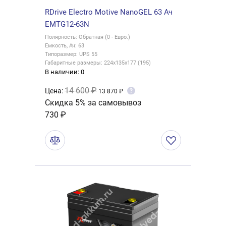
RDrive Electro Motive NanoGEL 63 Ач
EMTG12-63N
Полярность: Обратная (0 - Евро.)
Емкость, Ач: 63
Типоразмер: UPS 55
Габаритные размеры: 224x135x177 (195)
В наличии: 0
14 600 ₽
Цена:
?
13 870 ₽
Скидка 5% за самовывоз
730 ₽