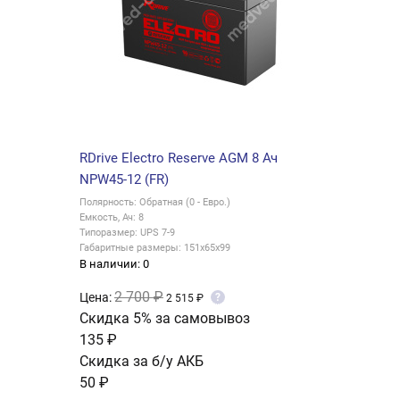
RDrive Electro Reserve AGM 8 Ач
NPW45-12 (FR)
Полярность: Обратная (0 - Евро.)
Емкость, Ач: 8
Типоразмер: UPS 7-9
Габаритные размеры: 151x65x99
В наличии: 0
2 700 ₽
Цена:
?
2 515 ₽
Скидка 5% за самовывоз
135 ₽
Скидка за б/у АКБ
50 ₽