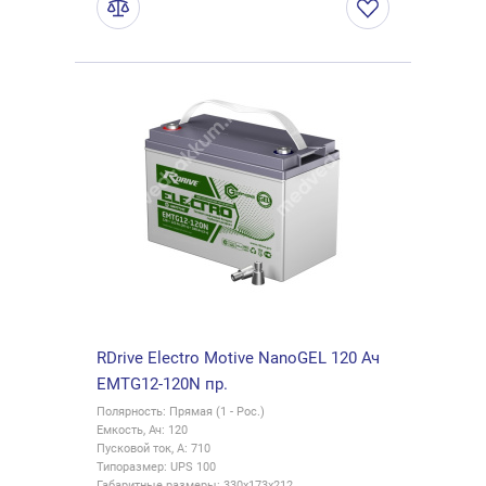
RDrive Electro Motive NanoGEL 120 Ач
EMTG12-120N пр.
Полярность: Прямая (1 - Рос.)
Емкость, Ач: 120
Пусковой ток, А: 710
Типоразмер: UPS 100
Габаритные размеры: 330x173x212