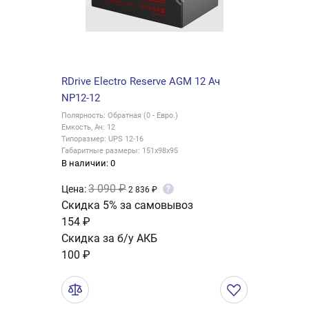
RDrive Electro Reserve AGM 12 Ач
NP12-12
Полярность: Обратная (0 - Евро.)
Емкость, Ач: 12
Типоразмер: UPS 12-16
Габаритные размеры: 151x98x95
В наличии: 0
3 090 ₽
Цена:
?
2 836 ₽
Скидка 5% за самовывоз
154 ₽
Скидка за б/у АКБ
100 ₽