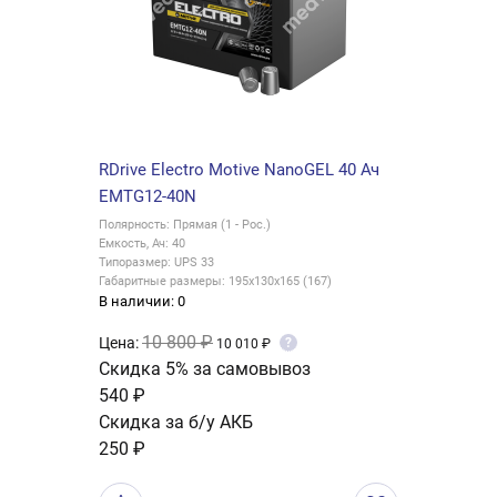
RDrive Electro Motive NanoGEL 40 Ач
EMTG12-40N
Полярность: Прямая (1 - Рос.)
Емкость, Ач: 40
Типоразмер: UPS 33
Габаритные размеры: 195x130x165 (167)
В наличии: 0
10 800 ₽
Цена:
?
10 010 ₽
Скидка 5% за самовывоз
540 ₽
Скидка за б/у АКБ
250 ₽