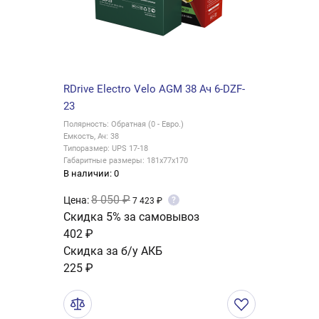
RDrive Electro Velo AGM 38 Ач 6-DZF-
23
Полярность: Обратная (0 - Евро.)
Емкость, Ач: 38
Типоразмер: UPS 17-18
Габаритные размеры: 181x77x170
В наличии: 0
8 050 ₽
Цена:
?
7 423 ₽
Скидка 5% за самовывоз
402 ₽
Скидка за б/у АКБ
225 ₽