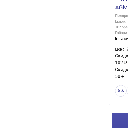
AGM 
Полярно
Емкость
Типора
Габари
В нали
Цена:
Скидк
102 ₽
Скидк
50 ₽