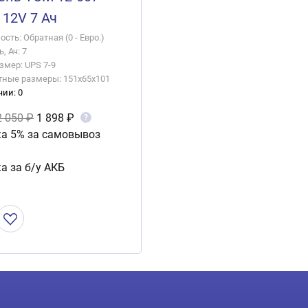
12V 7 Ач
сть: Обратная (0 - Евро.)
, Ач: 7
змер: UPS 7-9
тные размеры: 151x65x101
чии: 0
2 050 ₽
1 898 ₽
?
а 5% за самовывоз
а за б/у АКБ