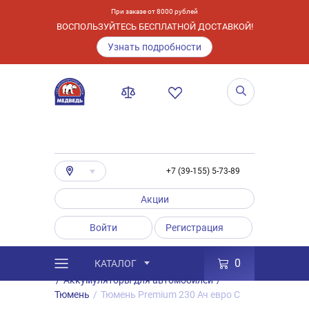
При заказе от 8000 рублей
ВОСПОЛЬЗУЙТЕСЬ БЕСПЛАТНОЙ ДОСТАВКОЙ!
Узнать подробности
+7 (39-155) 5-73-89
Акции
Войти
Регистрация
0
КАТАЛОГ
/
Каталог
/
Товары
/
Аккумуляторы
/
Аккумуляторы для автомобилей
/
Тюмень
/
Тюмень Premium 230 Ач евро C