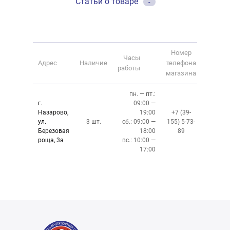
Статьи о товаре
-
Номер
Часы
Адрес
Наличие
телефона
работы
магазина
пн. — пт.:
г.
09:00 —
Назарово,
19:00
+7 (39-
ул.
3 шт.
сб.: 09:00 —
155) 5-73-
Березовая
18:00
89
роща, 3а
вс.: 10:00 —
17:00