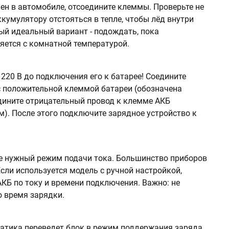
ен в автомобиле, отсоедините клеммы. Проверьте не
кумулятору отстояться в тепле, чтобы лёд внутри
мый идеальный вариант - подождать, пока
яется с комнатной температурой.
 220 В до подключения его к батарее! Соедините
с положительной клеммой батареи (обозначена
дините отрицательный провод к клемме АКБ
м). После этого подключите зарядное устройство к
е нужный режим подачи тока. Большинство приборов
сли используется модель с ручной настройкой,
КБ по току и времени подключения. Важно: не
о время зарядки.
атика переведет блок в режим поддержания заряда